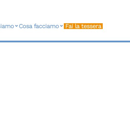
siamo
Cosa facciamo
Fai la tessera