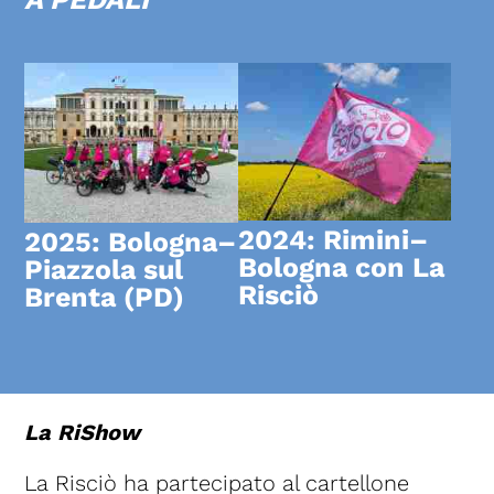
2024: Rimini–
2025: Bologna–
Bologna con La
Piazzola sul
Risciò
Brenta (PD)
La RiShow
La Risciò ha partecipato al cartellone