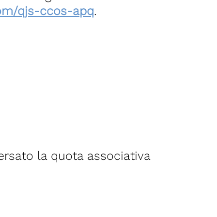
om/qjs-ccos-apq
.
ersato la quota associativa