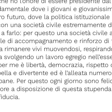
he ho l’onore di essere presidente dal
damentale dove i giovani e giovanissim
ro futuro, dove la politica istituzional
 con una società civile estremamente di
 a farlo: per questo una società civile
le di accompagnamento e rinforzo di 
to a rimanere vivi muovendosi, respirand
a svolgendo un lavoro egregio nell’ess
per me è libertà, democrazia, rispetto 
 bella e divertente ed è l’alleata numer
ane. Per questo ogni giorno sono felic
cuore a disposizione di questa stupend
iducia.