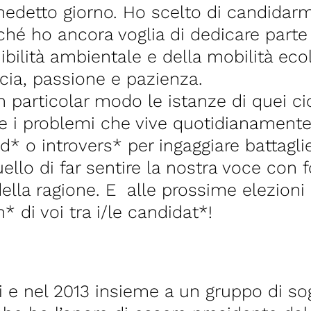
nedetto giorno. Ho scelto di candidarm
rché ho ancora voglia di dedicare parte
bilità ambientale e della mobilità ecol
ia, passione e pazienza.
particolar modo le istanze di quei cicli
tà e i problemi che vive quotidianame
d* o introvers* per ingaggiare battagli
ello di far sentire la nostra voce con 
della ragione. E alle prossime elezioni
 di voi tra i/le candidat*!
e nel 2013 insieme a un gruppo di sog