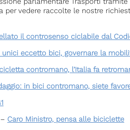
sione parlamentare Trasporti tramite
a per vedere raccolte le nostre richie
llato il controsenso ciclabile dal Codi
 unici eccetto bici, governare la mobil
icicletta contromano, l’Italia fa retroma
aggio: in bici contromano, siete favor
G1
 –
Caro Ministro, pensa alle biciclette