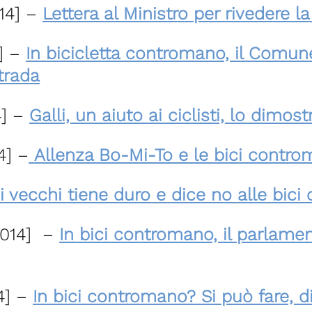
14] –
Lettera al Ministro per rivedere 
] –
In bicicletta contromano, il Comun
trada
] –
Galli, un aiuto ai ciclisti, lo dimost
4] –
Allenza Bo-Mi-To e le bici contr
dei vecchi tiene duro e dice no alle bic
2014] –
In bici contromano, il parlame
4] –
In bici contromano? Si può fare, 