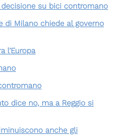
la decisione su bici contromano
e di Milano chiede al governo
ra l’Europa
omano
i contromano
nto dice no, ma a Reggio si
diminuiscono anche gli