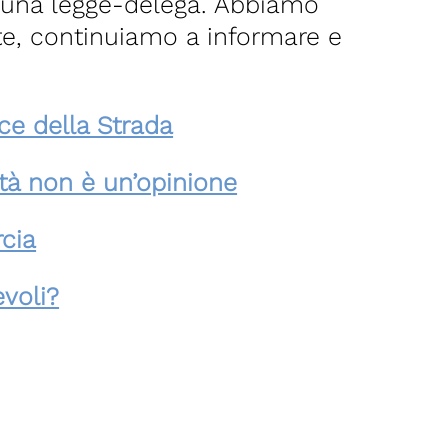
 una legge-delega. Abbiamo
ste, continuiamo a informare e
ce della Strada
ità non è un’opinione
rcia
evoli?