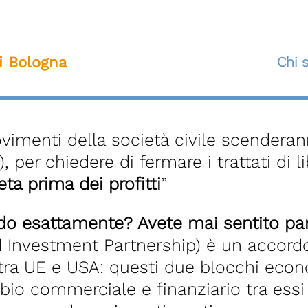
ti Bologna
Chi 
ovimenti della società civile scenderann
a), per chiedere di fermare i trattati d
eta prima dei profitti
”
o esattamente? Avete mai sentito par
nd Investment Partnership) è un accordo 
tra UE e USA: questi due blocchi econ
bio commerciale e finanziario tra essi è