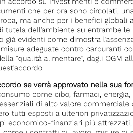
 un accordo su investimenti e commerci
umenti che per ora sono circolati, una
opa, ma anche per i benefici globali ad 
i tutela dell’ambiente su entrambe le sp
 già evidenti come dimostra l’assenza,
di misure adeguate contro carburanti co
la “qualità alimentare”, dagli OGM alle 
uest’accordo.
’accordo se verrà approvato nella sua f
e consumo come cibo, farmaci, energia, 
 essenziali di alto valore commerciale 
o tutti esposti a ulteriori privatizzazi
pi economico-finanziari più attrezzati
 come i contratti di lavoro, misure di 