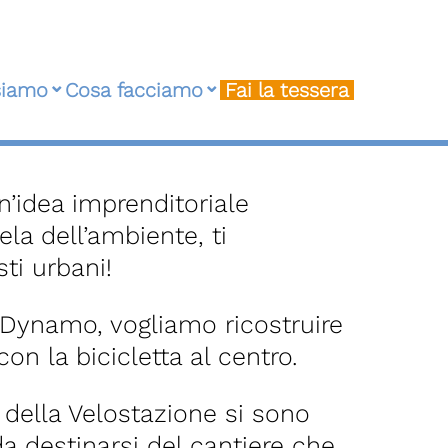
siamo
Cosa facciamo
Fai la tessera
n’idea imprenditoriale
la dell’ambiente, ti
ti urbani!
a Dynamo, vogliamo ricostruire
on la bicicletta al centro.
i della Velostazione si sono
a destinarsi del cantiere che