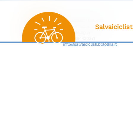
Salvaiciclisti Bologna
Salvaiciclis
Via dell'Indipendenza 71/Z
40121 Bologna
C.F. 91364420371
info@salvaiciclisti.bologna.it