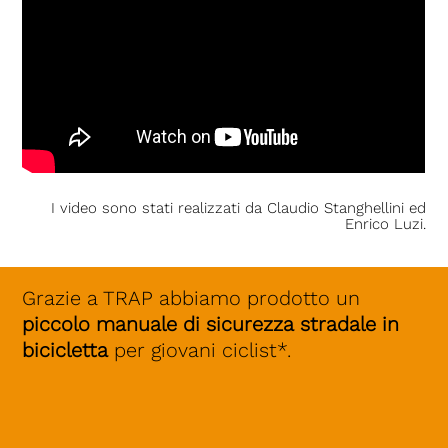
I video sono stati realizzati da Claudio Stanghellini ed
Enrico Luzi.
Grazie a TRAP abbiamo prodotto un
piccolo manuale di sicurezza stradale
in
bicicletta
per giovani ciclist*.