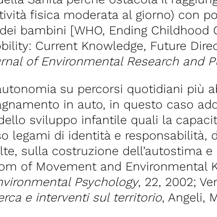
ttività fisica moderata al giorno) con p
a dei bambini [WHO, Ending Childhood O
bility: Current Knowledge, Future Dire
urnal of Environmental Research and P
l’autonomia su percorsi quotidiani più 
gnamento in auto, in questo caso addir
llo sviluppo infantile quali la capacità
o legami di identità e responsabilità, 
lte, sulla costruzione dell’autostima e 
reedom of Movement and Environmental
nvironmental Psychology
, 22, 2002; Ve
ca e interventi sul territorio
, Angeli, 