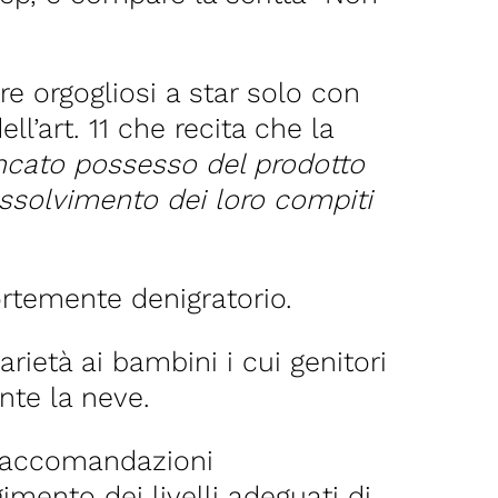
re orgogliosi a star solo con
l’art. 11 che recita che la
ancato possesso del prodotto
assolvimento dei loro compiti
ortemente denigratorio.
rietà ai bambini i cui genitori
nte la neve.
e raccomandazioni
imento dei livelli adeguati di