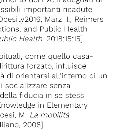
ossibili importanti ricadute
besity2016; Marzi I., Reimers
ctions, and Public Health
ublic Health.
2018;15:15].
abituali, come quello casa-
ittura forzato, influisce
 di orientarsi all’interno di un
di socializzare senza
della fiducia in se stessi
 Knowledge in Elementary
rcesi, M.
La mobilità
Milano, 2008].