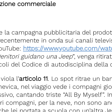
azione commerciale
 la campagna pubblicitaria del prodot
ecentemente in onda sui canali televisi
ouTube:
https://www.youtube.com/wa
 genitori guidano una Jeep
”, venga ritir
li del Codice di autodisciplina della 
viola l’
articolo 11
. Lo spot ritrae un b
nevica, nel viaggio vede i compagni gioc
assivo, cantando triste “All By Myself”.
ri compagni, per la neve, non sono an
e lei portata a scuola con un’altra Je