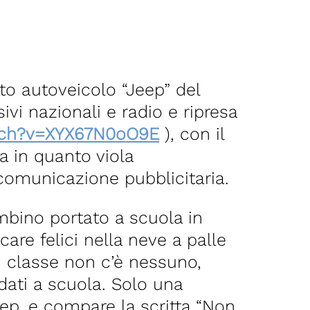
to autoveicolo “Jeep” del
vi nazionali e radio e ripresa
tch?v=XYX67N0oO9E
), con il
ata in quanto viola
comunicazione pubblicitaria.
ambino portato a scuola in
are felici nella neve a palle
 In classe non c’è nessuno,
dati a scuola. Solo una
ep, e compare la scritta “Non