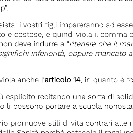
p”.
sta: i vostri figli impareranno ad esse
 e costose, e quindi viola il comma del
on deve indurre a “
ritenere che il m
ignifichi inferiorità, oppure mancato 
viola anche l’
articolo 14
, in quanto è f
 esplicito recitando una sorta di solida
 li possono portare a scuola nonosta
ario promuove stili di vita contrari all
ella Sanità perché ostacola il raggiung