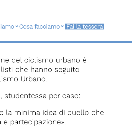
siamo
Cosa facciamo
Fai la tessera
one del ciclismo urbano è
iclisti che hanno seguito
clismo Urbano.
, studentessa per caso:
ere la minima idea di quello che
a e partecipazione».